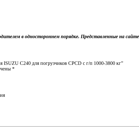
маховика
двигателя
ISUZU
C240
для
погрузчиков
дителем в одностороннем порядке. Представленные на сайте
CPCD
с
г/
п
1000-
ля ISUZU C240 для погрузчиков CPCD с г/п 1000-3800 кг”
3800
ечены
*
кг
ния