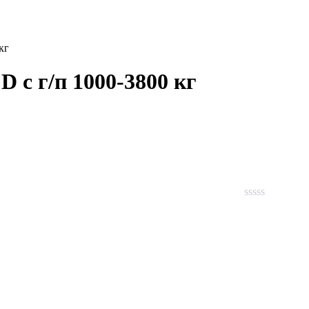
кг
 с г/п 1000-3800 кг
Rated
0
out
of
5