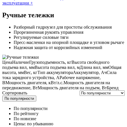
эксплуатации
+
Ручные тележки
Разборный гидроузел для простоты обслуживания
Прорезиненная рукоять управления
Регулируемые силовые тяги
Пресс-масленки на опорной площадке и угловом рычаге
Надежная защита от коррозийных изменений
Цена
Наличие
Грузоподъемность, кг
Высота свободного
подъема вил, мм
Высота подъема вил, м
Длина вил, мм
Общая
высота, мм
Вес, кг
Тип аккумулятора
Аккумулятор, Ач
Сила
тока зарядного устройства, А
Рабочее напряжение,
В
Мощность двигателя, кВт/л.с.
Мощность двигателя на
передвижение, Вт
Мощность двигателя на подъем, Вт
Бренд
Сортировать
По популярности
По популярности
По рейтингу
По новизне
Цены: по убыванию