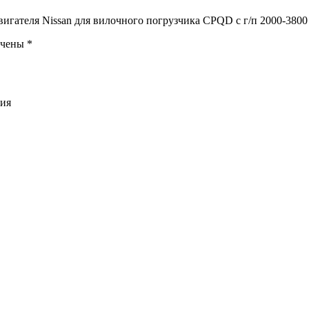
вигателя Nissan для вилочного погрузчика CPQD с г/п 2000-3800
ечены
*
ния