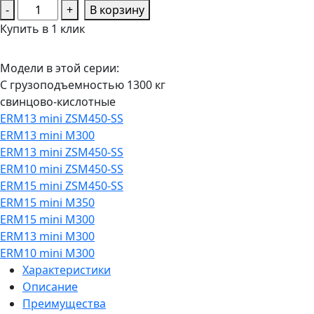
Количество
-
+
В корзину
товара
Купить в 1 клик
Вилочный
мини-
Модели в этой серии:
погрузчик
С грузоподъемностью 1300 кг
электрический
свинцово-кислотные
YETT
ERM13 mini ZSM450-SS
ERM13
ERM13 mini M300
mini
ERM13 mini ZSM450-SS
M350
ERM10 mini ZSM450-SS
ERM15 mini ZSM450-SS
ERM15 mini M350
ERM15 mini M300
ERM13 mini M300
ERM10 mini M300
Характеристики
Описание
Преимущества