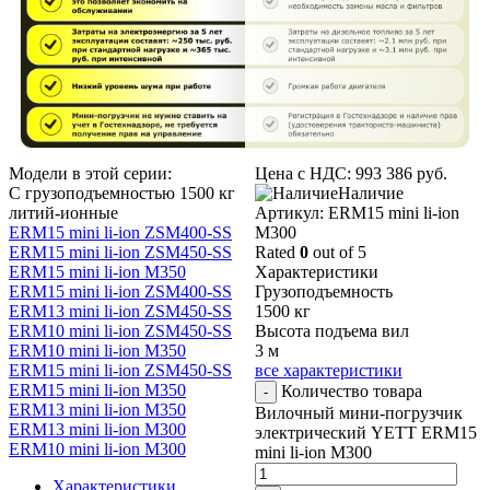
Модели в этой серии:
Цена с НДС:
993 386
руб.
С грузоподъемностью 1500 кг
Наличие
литий-ионные
Aртикул: ERM15 mini li-ion
ERM15 mini li-ion ZSM400-SS
M300
ERM15 mini li-ion ZSM450-SS
Rated
0
out of 5
ERM15 mini li-ion M350
Характеристики
ERM15 mini li-ion ZSM400-SS
Грузоподъемность
ERM13 mini li-ion ZSM450-SS
1500 кг
ERM10 mini li-ion ZSM450-SS
Высота подъема вил
ERM10 mini li-ion M350
3 м
ERM15 mini li-ion ZSM450-SS
все характеристики
ERM15 mini li-ion M350
Количество товара
-
ERM13 mini li-ion M350
Вилочный мини-погрузчик
ERM13 mini li-ion M300
электрический YETT ERM15
ERM10 mini li-ion M300
mini li-ion M300
Характеристики