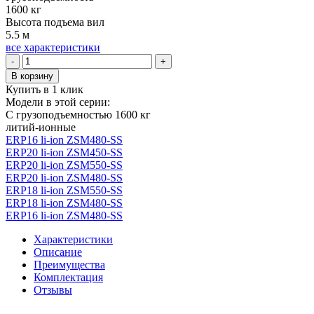
1600 кг
Высота подъема вил
5.5 м
все характеристики
Количество
-
+
товара
В корзину
Вилочный
Купить в 1 клик
погрузчик
Модели в этой серии:
электрический
С грузоподъемностью 1600 кг
YETT
литий-ионные
ERP16
ERP16 li-ion ZSM480-SS
li-
ERP20 li-ion ZSM450-SS
ion
ERP20 li-ion ZSM550-SS
ZSM550-
ERP20 li-ion ZSM480-SS
SS
ERP18 li-ion ZSM550-SS
ERP18 li-ion ZSM480-SS
ERP16 li-ion ZSM480-SS
Характеристики
Описание
Преимущества
Комплектация
Отзывы