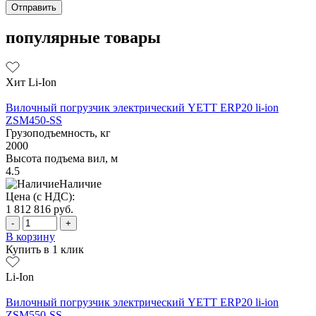
популярные товары
Хит
Li-Ion
Вилочный погрузчик электрический YETT ERP20 li-ion
ZSM450-SS
Грузоподъемность, кг
2000
Высота подъема вил, м
4.5
Наличие
Цена (с НДС):
1 812 816
руб.
-
+
В корзину
Купить в 1 клик
Li-Ion
Вилочный погрузчик электрический YETT ERP20 li-ion
ZSM550-SS