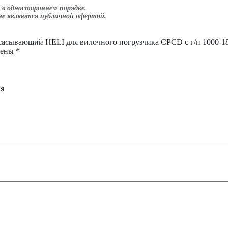
всасывающий
в одностороннем порядке.
HELI
не являются публичной офертой.
для
вилочного
всасывающий HELI для вилочного погрузчика CPCD с г/п 1000-18
погрузчика
чены
*
CPCD
с
г/
п
ия
1000-
1800
кг