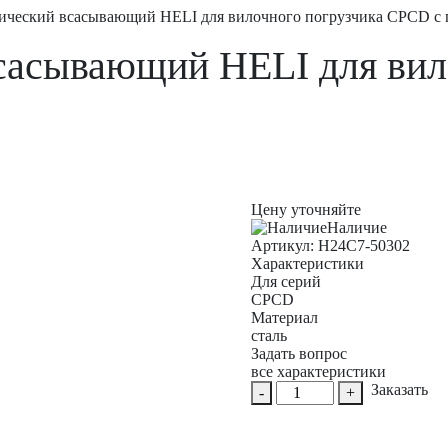
ический всасывающий HELI для вилочного погрузчика CPCD с г
сасывающий HELI для вил
Цену уточняйте
Наличие
Aртикул: H24C7-50302
Характеристики
Для серий
CPCD
Материал
сталь
Задать вопрос
все характеристики
Количество
Заказать
-
+
товара
Фильтр
гидравлический