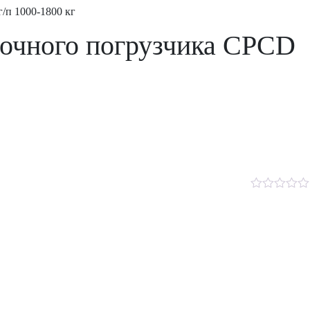
/п 1000-1800 кг
очного погрузчика CPCD
Rated
0
out
of
5