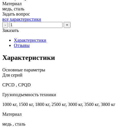
Материал
медь, сталь
Задать вопрос
все характеристики
Количество
-
+
товара
Заказать
Генератор
двигателя
Характеристики
ISUZU
Отзывы
C240
для
Характеристики
погрузчиков
CPCD
Основные параметры
с
Для серий
г/
п
CPCD , CPQD
1000-
3800
Грузоподъемность техники
кг,
12В/40A
1000 кг, 1500 кг, 1800 кг, 2500 кг, 3000 кг, 3500 кг, 3800 кг
Материал
медь , сталь