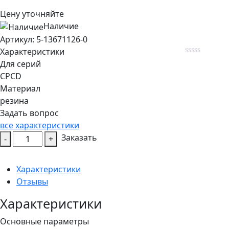
Цену уточняйте
Наличие
Aртикул: 5-13671126-0
Характеристики
Rated
Для серий
0
CPCD
out
of
Материал
5
резина
Задать вопрос
все характеристики
Количество
Заказать
-
+
товара
Ремень
Характеристики
привода
Отзывы
генератора
(вентилятора)
Характеристики
двигателя
Основные параметры
ISUZU