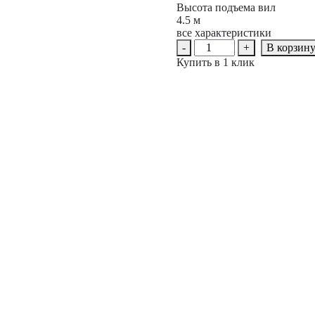
Высота подъема вил
4.5 м
все характеристики
Количество
-
+
В корзин
товара
Купить в 1 клик
Штабелер
с
выдвижной
мачтой
PROLIFT
PRO
MRV
2045