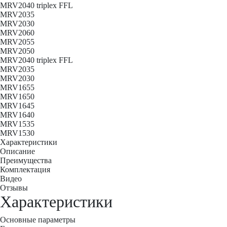
MRV2040 triplex FFL
MRV2035
MRV2030
MRV2060
MRV2055
MRV2050
MRV2040 triplex FFL
MRV2035
MRV2030
MRV1655
MRV1650
MRV1645
MRV1640
MRV1535
MRV1530
Характеристики
Описание
Преимущества
Комплектация
Видео
Отзывы
Характеристики
Основные параметры